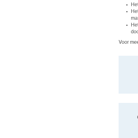
Het
Het
mat
Het
do
Voor mee