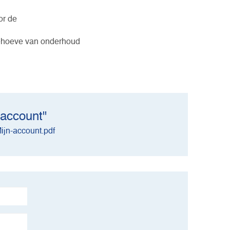
or de
behoeve van onderhoud
 account"
ijn-account.pdf