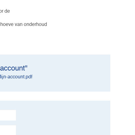
or de
behoeve van onderhoud
 account"
ijn-account.pdf