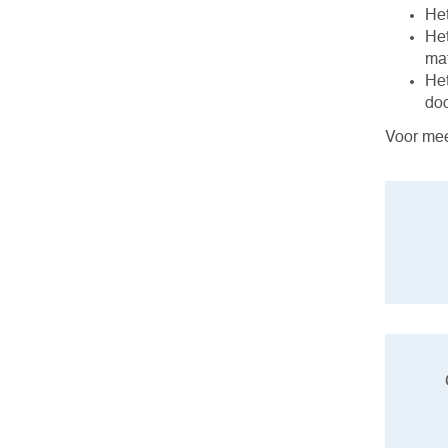
Het
Het
mat
Het
do
Voor mee