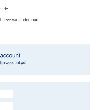
or de
behoeve van onderhoud
 account"
ijn-account.pdf