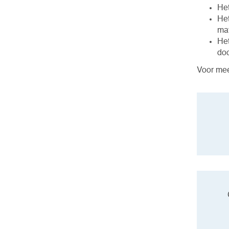
Het
Het
mat
Het
do
Voor mee