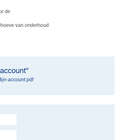
or de
behoeve van onderhoud
 account"
ijn-account.pdf