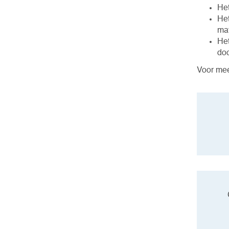
Het
Het
mat
Het
do
Voor mee