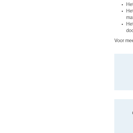
Het
Het
mat
Het
do
Voor mee