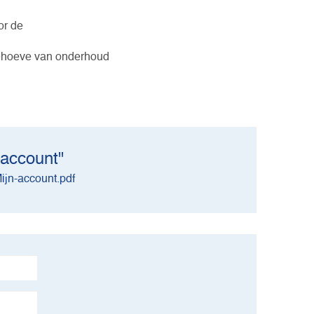
or de
behoeve van onderhoud
 account"
ijn-account.pdf