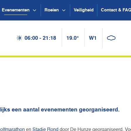
Evenementen
Roeien
Veiligheid
Contact & FA
06:00 - 21:18
19.0°
W1
lijks een aantal evenementen georganiseerd.
olfmarathon
en
Stadje Rond
door De Hunze georganiseerd. Vo