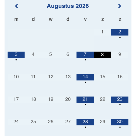
verzamelden zich op het met bloemen en (zelfgemaakte)
Augustus
2026
slingers versierde terras, waar de wind voor een beetje
verkoeling zorgde. Daar genoten mensen van een
m
d
w
d
v
z
z
uitgebreid acht gangen menu, met onder andere oesters,
1
2
tartaar, asperges, zeebaars en chocolademousse. Er werd
•
druk gekletst, gedronken en heerlijk gegeten. Na het diner
werd er geproost met bubbels en was het tijd om te
3
4
5
6
7
9
8
dansen, met muziek van DJ Nick. De sociëteit was nog
•
•
steeds onvoorstelbaar warm, maar op het vlot werd al snel
flink gedanst. De silent disco die daar plaatsvond was een
10
11
12
13
14
15
16
groot succes. Of je nou mee wilde zingen met hitjes, wilde
•
swingen op disco of stapjes wilde zetten op techno, het
kon allemaal. En dat onder het genot van een van de maar
17
18
19
20
21
22
23
liefst acht verschillende cocktails die er geschonken
•
•
werden.
24
25
26
27
28
29
30
•
•