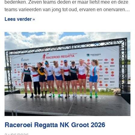
bedenken. Zeven teams deden er maar liefst mee en deze
teams varieerden van jong tot oud, ervaren en onervaren,
wedstrijdroeier en toerroeier. Er zijn allerlei opdrachten
Lees verder »
voltooid: er zijn reclamespotjes gemaakt, C4-en getild met
20 man of meer, in alle soorten boottypes geroeid, in
allemaal opstellingen, op allemaal locaties.
Raceroei Regatta NK Groot 2026