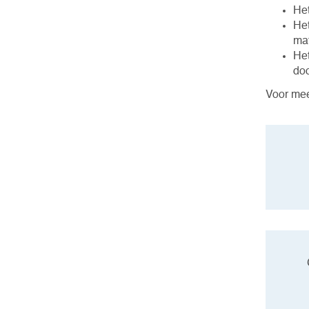
Het
Het
mat
Het
do
Voor mee