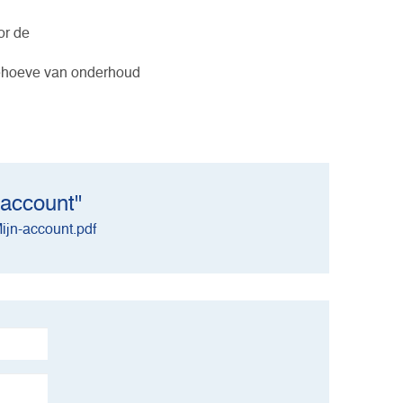
or de
behoeve van onderhoud
 account"
ijn-account.pdf