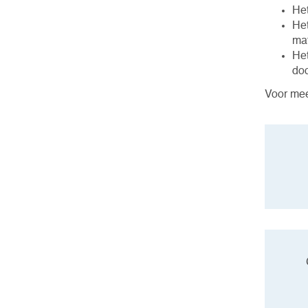
Het
Het
mat
Het
do
Voor mee