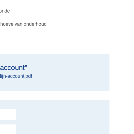
or de
behoeve van onderhoud
 account"
ijn-account.pdf