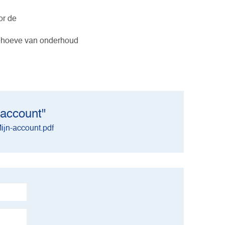
or de
behoeve van onderhoud
 account"
ijn-account.pdf