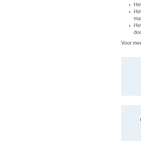
Het
Het
mat
Het
do
Voor mee