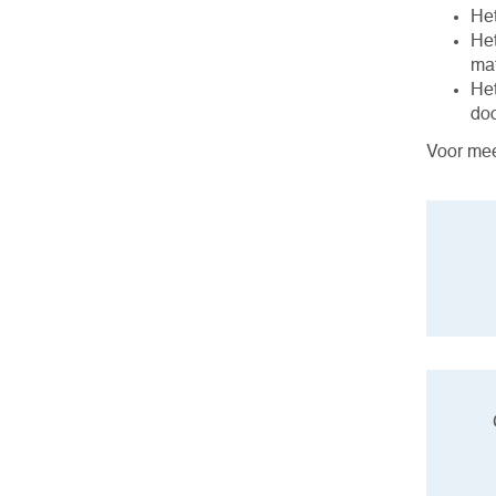
Het
Het
mat
Het
do
Voor mee