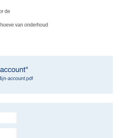
or de
behoeve van onderhoud
 account"
ijn-account.pdf