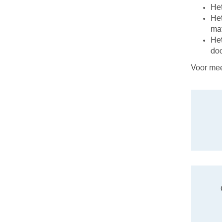
Het
Het
mat
Het
do
Voor mee