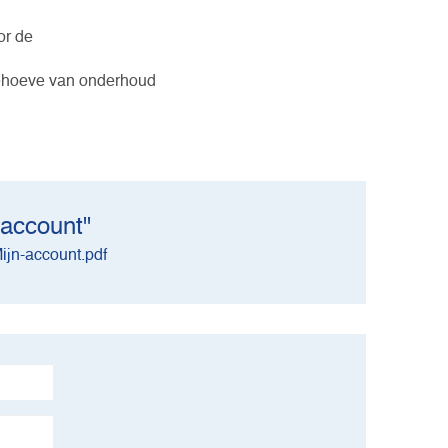
or de
behoeve van onderhoud
 account"
ijn-account.pdf