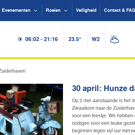
Evenementen
Roeien
Veiligheid
Contact & FA
06:02 - 21:16
23.5°
W2
 Zuiderhaven
30 april: Hunze d
Op 2 mei aanstaande is het 3
Zwaaikom naar de Zuiderhave
voor een feestje. We hebben d
nodigen voor een leuke gezell
beginnen tegen vijf uur met e