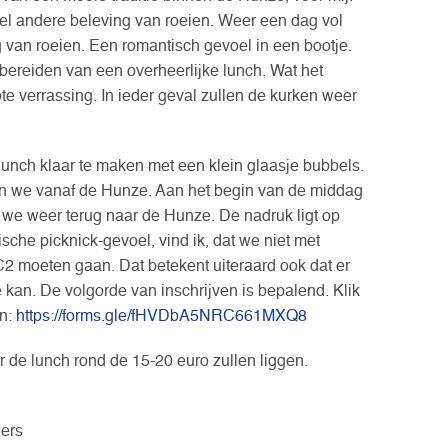
l andere beleving van roeien. Weer een dag vol
 van roeien. Een romantisch gevoel in een bootje.
bereiden van een overheerlijke lunch. Wat het
ote verrassing. In ieder geval zullen de kurken weer
lunch klaar te maken met een klein glaasje bubbels.
kken we vanaf de Hunze. Aan het begin van de middag
we weer terug naar de Hunze. De nadruk ligt op
sche picknick-gevoel, vind ik, dat we niet met
C2 moeten gaan. Dat betekent uiteraard ook dat er
kan. De volgorde van inschrijven is bepalend. Klik
en:
https://forms.gle/fHVDbA5NRC661MXQ8
r de lunch rond de 15-20 euro zullen liggen.
ers