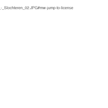
rg_-_Slochteren_02.JPG#mw-jump-to-license
Kon. Gron. Roeivereniging De Hunze
Praediniussingel 32
9711 AG GRONINGEN
Contact & FAQ
disclaimer