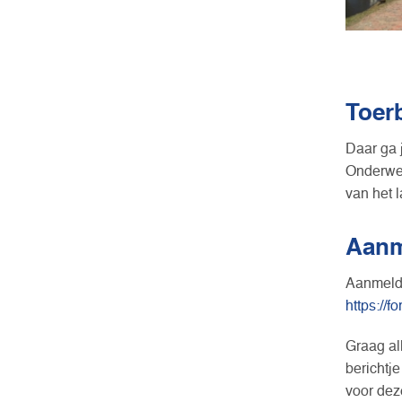
Toer
Daar ga 
Onderweg
van het 
Aanm
Aanmelde
https://
Graag al
berichtje
voor dez