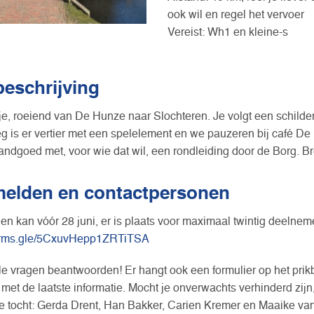
ook wil en regel het vervoer
Vereist: Wh1 en kleine-s
beschrijving
je, roeiend van De Hunze naar Slochteren. Je volgt een schilde
 is er vertier met een spelelement en we pauzeren bij café De I
landgoed met, voor wie dat wil, een rondleiding door de Borg. 
elden en contactpersonen
n kan vóór 28 juni, er is plaats voor maximaal twintig deelneme
forms.gle/5CxuvHepp1ZRTiTSA
le vragen beantwoorden! Er hangt ook een formulier op het prik
 met de laatste informatie. Mocht je onverwachts verhinderd zij
e tocht: Gerda Drent, Han Bakker, Carien Kremer en Maaike va