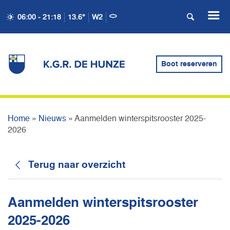
06:00 - 21:18
13.6°
W2
AANMELDEN
WINTERSPITSROOSTER
Boot reserveren
2025-2026
Home
»
Nieuws
»
Aanmelden winterspitsrooster 2025-
2026
Terug naar overzicht
Aanmelden winterspitsrooster
2025-2026