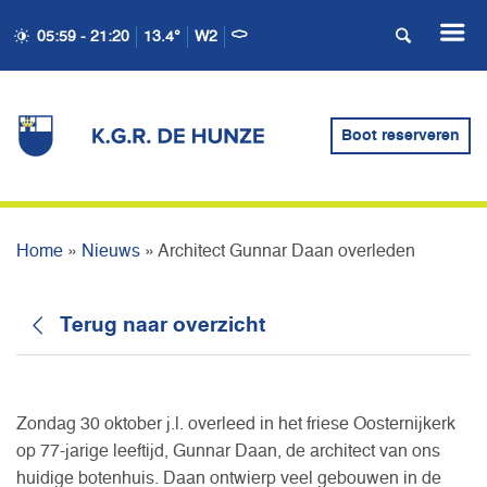
05:59 - 21:20
13.4°
W2
ARCHITECT GUNNAR
Boot reserveren
DAAN OVERLEDEN
Home
»
Nieuws
»
Architect Gunnar Daan overleden
Terug naar overzicht
Zondag 30 oktober j.l. overleed in het friese Oosternijkerk
op 77-jarige leeftijd, Gunnar Daan, de architect van ons
huidige botenhuis. Daan ontwierp veel gebouwen in de