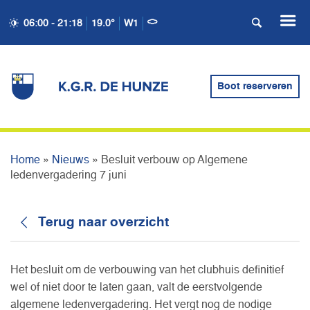
BESLUIT VERBOUW OP
06:00 - 21:18
19.0°
W1
ALGEMENE
LEDENVERGADERING 7
Boot reserveren
JUNI
Home
»
Nieuws
»
Besluit verbouw op Algemene
ledenvergadering 7 juni
Terug naar overzicht
Het besluit om de verbouwing van het clubhuis definitief
wel of niet door te laten gaan, valt de eerstvolgende
algemene ledenvergadering. Het vergt nog de nodige