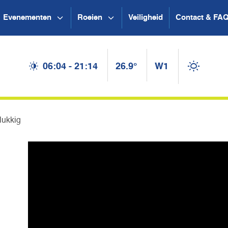
Evenementen
Roeien
Veiligheid
Contact & FA
06:04 - 21:14
26.9°
W1
lukkig