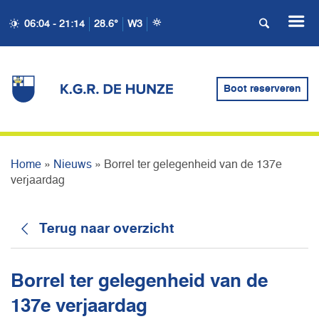
06:04 - 21:14
28.6°
W3
BORREL TER
GELEGENHEID VAN DE
Boot reserveren
137E VERJAARDAG
Home
»
Nieuws
»
Borrel ter gelegenheid van de 137e
verjaardag
Terug naar overzicht
Borrel ter gelegenheid van de
137e verjaardag