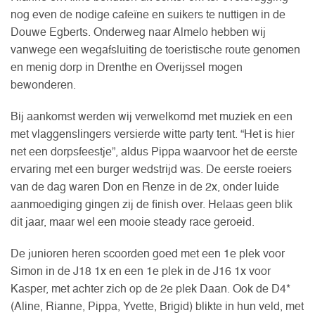
nog even de nodige cafeïne en suikers te nuttigen in de
Douwe Egberts. Onderweg naar Almelo hebben wij
vanwege een wegafsluiting de toeristische route genomen
en menig dorp in Drenthe en Overijssel mogen
bewonderen.
Bij aankomst werden wij verwelkomd met muziek en een
met vlaggenslingers versierde witte party tent. “Het is hier
net een dorpsfeestje”, aldus Pippa waarvoor het de eerste
ervaring met een burger wedstrijd was. De eerste roeiers
van de dag waren Don en Renze in de 2x, onder luide
aanmoediging gingen zij de finish over. Helaas geen blik
dit jaar, maar wel een mooie steady race geroeid.
De junioren heren scoorden goed met een 1e plek voor
Simon in de J18 1x en een 1e plek in de J16 1x voor
Kasper, met achter zich op de 2e plek Daan. Ook de D4*
(Aline, Rianne, Pippa, Yvette, Brigid) blikte in hun veld, met