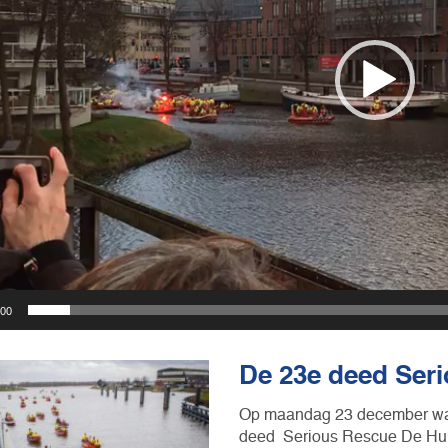
:00
De 23e deed Ser
Op maandag 23 december was.
deed Serious Rescue De Hu