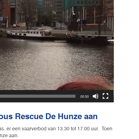
00:50
ious Rescue De Hunze aan
 er een vaarverbod van 13.30 tot 17.00 uur. Toen
nze aan.