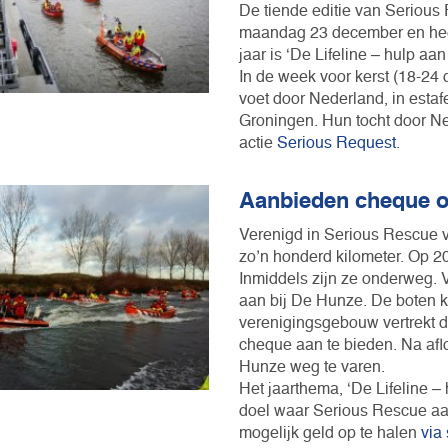
De tiende editie van Serious 
maandag 23 december en heef
jaar is ‘De Lifeline – hulp a
In de week voor kerst (18-24 
voet door Nederland, in estaf
Groningen. Hun tocht door Ne
actie
Serious Request
.
Aanbieden cheque 
Verenigd in Serious Rescue v
zo’n honderd kilometer. Op 2
Inmiddels zijn ze onderweg.
aan bij De Hunze. De boten k
verenigingsgebouw vertrekt
cheque aan te bieden. Na afl
Hunze weg te varen.
Het jaarthema, ‘De Lifeline –
doel waar Serious Rescue aa
mogelijk geld op te halen
via