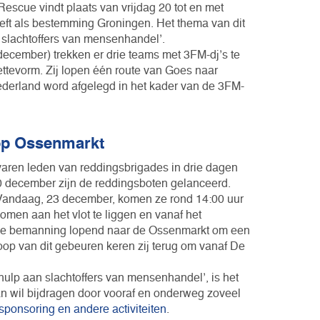
Rescue vindt plaats van vrijdag 20 tot en met
t als bestemming Groningen. Het thema van dit
an slachtoffers van mensenhandel’.
december) trekken er drie teams met 3FM-dj’s te
ettevorm. Zij lopen één route van Goes naar
derland word afgelegd in het kader van de 3FM-
op Ossenmarkt
aren leden van reddingsbrigades in drie dagen
0 december zijn de reddingsboten gelanceerd.
 Vandaag, 23 december, komen ze rond 14:00 uur
omen aan het vlot te liggen en vanaf het
 de bemanning lopend naar de Ossenmarkt om een
oop van dit gebeuren keren zij terug om vanaf De
 hulp aan slachtoffers van mensenhandel’, is het
n wil bijdragen door vooraf en onderweg zoveel
 sponsoring en andere activiteiten
.