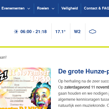
Evenementen
Roeien
Veiligheid
Contact & FA
06:00 - 21:18
17.1°
W2
aan!
De grote Hunze-
Op herhaling na de zeer succ
Op
zaterdagavond 11 novemb
gaan houden en we nodigen je
algemene kennisvragen tussen
natuurlijk een muziekronde. O