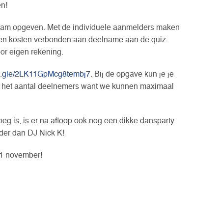
en!
s team opgeven. Met de individuele aanmelders maken
een kosten verbonden aan deelname aan de quiz.
oor eigen rekening.
ms.gle/2LK11GpMcg8tembj7
. Bij de opgave kun je je
het aantal deelnemers want we kunnen maximaal
oeg is, is er na afloop ook nog een dikke dansparty
er dan DJ Nick K!
11 november!