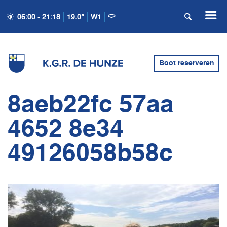
06:00 - 21:18
19.0°
W1
Boot reserveren
8aeb22fc 57aa
4652 8e34
49126058b58c