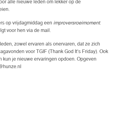
 voor alle nieuwe leden om lekker op de
eien.
iers op vrijdagmiddag een
improversroeimoment
.
lgt voor hen via de mail.
leden, zowel ervaren als onervaren, dat ze zich
dagavonden voor TGIF (Thank God It’s Friday). Ook
en kun je nieuwe ervaringen opdoen. Opgeven
if@hunze.nl