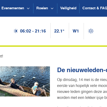
Evenementen
Roeien
Veiligheid
Contact & FA
06:02 - 21:16
22.1°
W1
t!
De nieuweleden-o
Op dinsdag, 14 mei is de n
eerste van hopelijk vele moo
nieuwe leden gingen deze av
worden met een lekker ijsje b