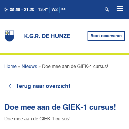
05:59 - 21:20
13.4°
W2
DOE MEE AAN DE GIEK-1
Boot reserveren
CURSUS!
Home
»
Nieuws
»
Doe mee aan de GIEK-1 cursus!
Terug naar overzicht
Doe mee aan de GIEK-1 cursus!
Doe mee aan de GIEK-1 cursus!