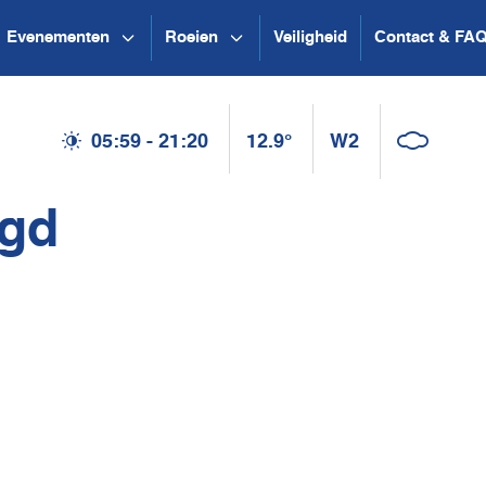
Evenementen
Roeien
Veiligheid
Contact & FA
05:59 - 21:20
12.9°
W2
agd