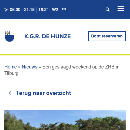
06:00 - 21:18
15.2°
W2
EEN GESLAAGD WEEKEND
Boot reserveren
OP DE ZRB IN TILBURG
Home
»
Nieuws
»
Een geslaagd weekend op de ZRB in
Tilburg
Terug naar overzicht