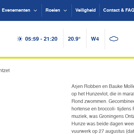
Evenementen
Roeien
Veiligheid
Contact & FA
05:59 - 21:20
20.9°
W4
ntzet
Arjen Robben en Bauke Mol
op het Hunzevlot, die in mar
Rond zwommen. Gecombineerd
hortense en broccoli- tijdens
muziek, was Groningens Ontze
Hunze was beide dagen weer m
vuurwerk op 27 augustus (dat 