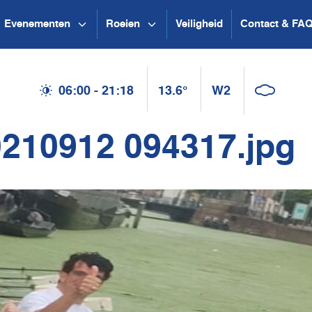
Evenementen
Roeien
Veiligheid
Contact & FA
06:00 - 21:18
13.6°
W2
210912 094317.jpg