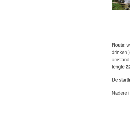
Route
: 
drinken 
omstandi
lengte 2
De startt
Nadere i