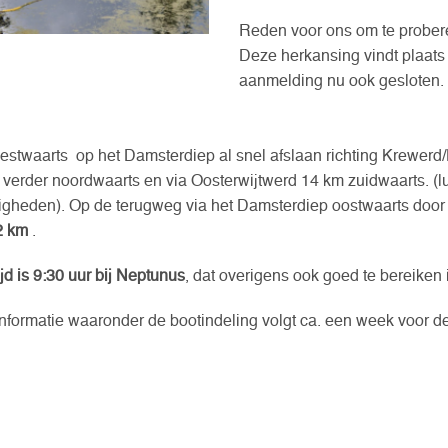
Reden voor ons om te probere
Deze herkansing vindt plaats 
aanmelding nu ook gesloten.
westwaarts op het Damsterdiep al snel afslaan richting Krewerd/
) verder noordwaarts en via Oosterwijtwerd 14 km zuidwaarts. (lu
gheden). Op de terugweg via het Damsterdiep oostwaarts do
2 km
.
ijd is 9:30 uur bij Neptunus
, dat overigens ook goed te bereiken i
nformatie waaronder de bootindeling volgt ca. een week voor de