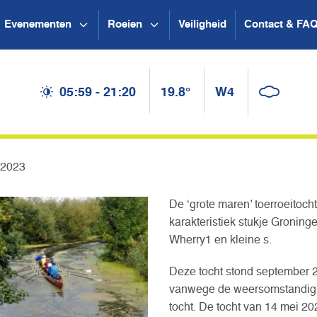
Evenementen
Roeien
Veiligheid
Contact & FA
05:59 - 21:20
19.8°
W4
 2023
De ‘grote maren’ toerroeitoch
karakteristiek stukje Groning
Wherry1 en kleine s.
Deze tocht stond september 2
vanwege de weersomstandighe
tocht. De tocht van 14 mei 20