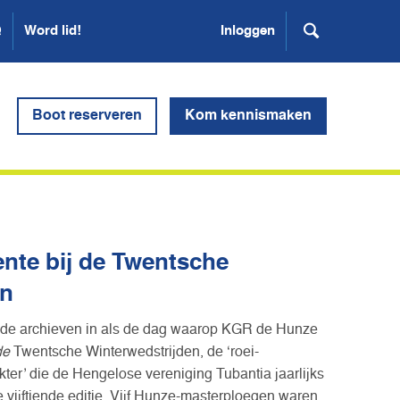
Q
Word lid!
Inloggen
Boot reserveren
Kom kennismaken
nte bij de Twentsche
en
 de archieven in als de dag waarop KGR de Hunze
de
Twentsche Winterwedstrijden, de ‘roei-
ter’ die de Hengelose vereniging Tubantia jaarlijks
de vijftiende editie. Vijf Hunze-masterploegen waren