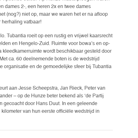
 een dames 2-, een heren 2x en twee dames
het (nog?) niet op, maar we waren het er na afloop
r herhaling vatbaar!
lo. Tubantia roeit op een rustig en vrijwel kaarsrecht
elden en Hengelo-Zuid. Ruimte voor bowa’s en op-
tra kleedkamerruimte wordt beschikbaar gesteld door
Met ca. 60 deelnemende boten is de wedstrijd
de organisatie en de gemoedelijke sfeer bij Tubantia
eurt aan Jesse Scheepstra, Jan Rieck, Peter van
ander – op de Hunze beter bekend als ‘de Partij
en gecoacht door Hans Duut. In een geleende
4 kilometer van hun eerste officiële wedstrijd in