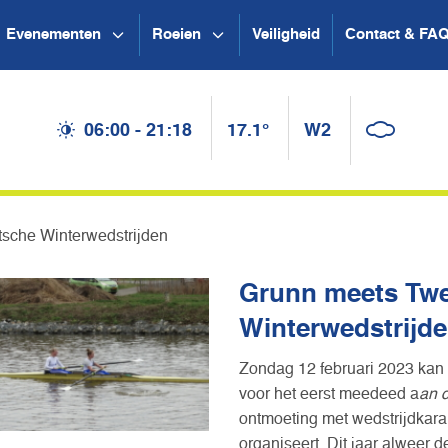
Evenementen
Roeien
Veiligheid
Contact & FA
06:00 - 21:18
17.1°
W2
tsche Winterwedstrijden
Grunn meets Twe
Winterwedstrijd
Zondag 12 februari 2023 kan
voor het eerst meedeed a
an 
ontmoeting met wedstrijdkarak
organiseert. Dit jaar alweer 