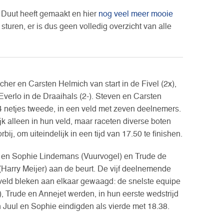
Duut heeft gemaakt en hier
nog veel meer mooie
sturen, er is dus geen volledig overzicht van alle
her en Carsten Helmich van start in de Fivel (2x),
verlo in de Draaihals (2-). Steven en Carsten
4 netjes tweede, in een veld met zeven deelnemers.
k alleen in hun veld, maar raceten diverse boten
bij, om uiteindelijk in een tijd van 17.50 te finishen.
a en Sophie Lindemans (Vuurvogel) en Trude de
(Harry Meijer) aan de beurt. De vijf deelnemende
veld bleken aan elkaar gewaagd: de snelste equipe
, Trude en Annejet werden, in hun eerste wedstrijd
en Juul en Sophie eindigden als vierde met 18.38.