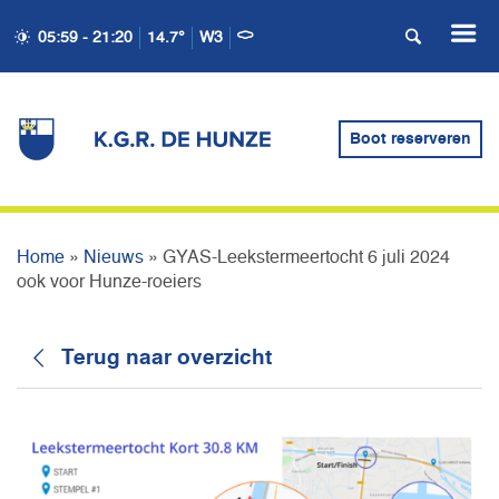
GYAS-
05:59 - 21:20
14.7°
W3
LEEKSTERMEERTOCHT 6
JULI 2024 OOK VOOR
Boot reserveren
HUNZE-ROEIERS
Home
»
Nieuws
»
GYAS-Leekstermeertocht 6 juli 2024
ook voor Hunze-roeiers
Terug naar overzicht