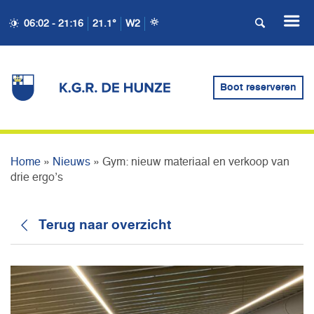
06:02 - 21:16
21.1°
W2
GYM: NIEUW MATERIAAL
EN VERKOOP VAN DRIE
Boot reserveren
ERGO’S
Home
»
Nieuws
»
Gym: nieuw materiaal en verkoop van
drie ergo’s
Terug naar overzicht