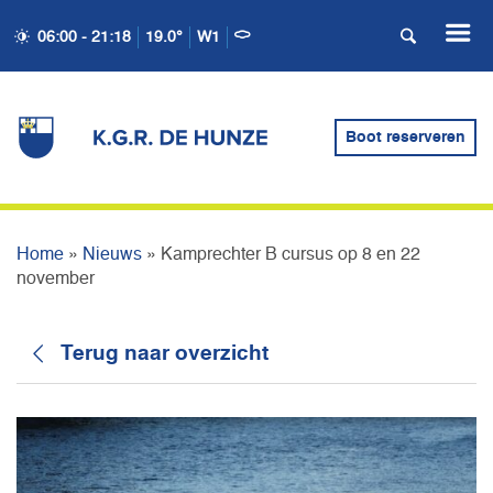
06:00 - 21:18
19.0°
W1
KAMPRECHTER B CURSUS
Boot reserveren
OP 8 EN 22 NOVEMBER
Home
»
Nieuws
»
Kamprechter B cursus op 8 en 22
november
Terug naar overzicht