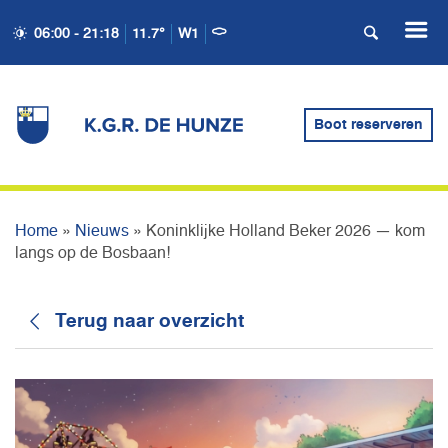
06:00 - 21:18
11.7°
W1
KONINKLIJKE HOLLAND
BEKER 2026 — KOM
Boot reserveren
LANGS OP DE BOSBAAN!
Home
»
Nieuws
»
Koninklijke Holland Beker 2026 — kom
langs op de Bosbaan!
Terug naar overzicht