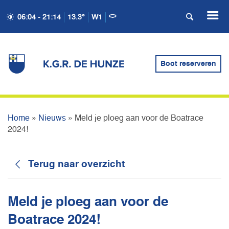
06:04 - 21:14
13.3°
W1
MELD JE PLOEG AAN
Boot reserveren
VOOR DE BOATRACE 2024!
Home
»
Nieuws
»
Meld je ploeg aan voor de Boatrace
2024!
Terug naar overzicht
Meld je ploeg aan voor de
Boatrace 2024!