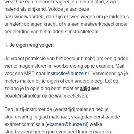
weet hoe een roeiboot reageert op roer en blad, zowel
halend als strijkend. Voldoe je aan deze
basisvoorwaarden, dan zijn er twee wegen om je midden-s
te halen: op eigen kracht, of via een maatwerktraject onder
begeleiding van het midden-s-instructieteam.
1. Je eigen weg volgen
Je vraagt permissie van het bestuur (‘mpb’) om een gladde
vier te mogen sturen in voorbereiding op je examen. Mail
voor een MPB naar
instructie@hunze.nl
. Vervolgens ga je
meters maken bij je eigen of een andere ploeg.
Let op
:
zolang je in opleiding bent, moet er
altijd
een
coach/instructeur op de wal
meefietsen.
Ben je zij-instromende (wedstrijd)roeier en heb je
stuurervaring in glad materiaal, vraag dan eerst aan de
examencommissie (
examen@hunze.nl
) welke
stuurbevoegdheden jou eventueel kunnen worden