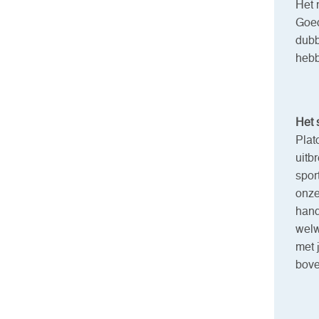
Het 
Goed
dubb
hebb
Het 
Plat
uitb
spor
onze
hand
welw
met 
bove