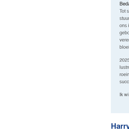
Beda
Tot 
stuu
ons 
gebo
vere
bloe
2025
lust
roei
succ
Ik w
Harry