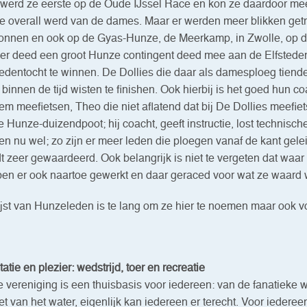
werd ze eerste op de Oude IJssel Race en kon ze daardoor m
e overall werd van de dames. Maar er werden meer blikken ge
nnen en ook op de Gyas-Hunze, de Meerkamp, in Zwolle, op de
er deed een groot Hunze contingent deed mee aan de Elfsteden
tedentocht te winnen. De Dollies die daar als damesploeg tiende
 binnen de tijd wisten te finishen. Ook hierbij is het goed hun 
em meefietsen, Theo die niet aflatend dat bij De Dollies meefie
e Hunze-duizendpoot; hij coacht, geeft instructie, lost technis
n nu wel; zo zijn er meer leden die ploegen vanaf de kant gele
t zeer gewaardeerd. Ook belangrijk is niet te vergeten dat waar e
en er ook naartoe gewerkt en daar geraced voor wat ze waar
ijst van Hunzeleden is te lang om ze hier te noemen maar ook 
atie en plezier: wedstrijd, toer en recreatie
 vereniging is een thuisbasis voor iedereen: van de fanatieke wed
et van het water, eigenlijk kan iedereen er terecht. Voor iede