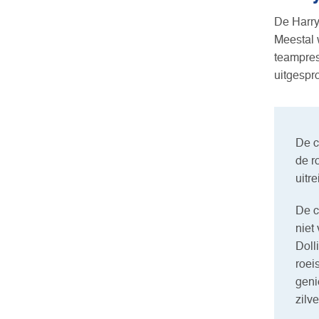
De Harry
Meestal w
teampres
uitgespr
De c
de r
uitre
De c
niet
Doll
roei
geni
zilv