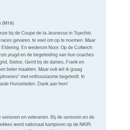
 (M18).
ze bij de Coupe de la Jeunesse in Tsjechië,
 races gevaren, te veel om op te noemen. Maar
r Eldering. En wederom Noor. Op de Cottwich:
onze jeugd en de begeleiding van hun coaches
grid, Sietse, Gerrit bij de dames, Frank en
hen beter maakten. Maar ook wil ik graag
droeiers” met enthousiasme begeleidt. In
siaste Hunzeleden. Dank aan hen!
e senioren en veteranen. Bij de senioren en de
Mekkes werd nationaal kampioen op de NKIR.