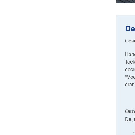
De
Geac
Hart
Toek
gecr
“Moo
dran
Onze
De j