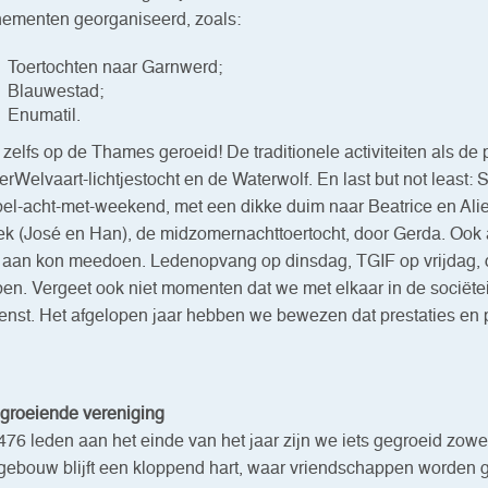
ementen georganiseerd, zoals:
Toertochten naar Garnwerd;
Blauwestad;
Enumatil.
s zelfs op de Thames geroeid! De traditionele activiteiten als 
erWelvaart-lichtjestocht en de Waterwolf. En last but not least
el-acht-met-weekend, met een dikke duim naar Beatrice en Alie
k (José en Han), de midzomernachttoertocht, door Gerda. Ook 
aan kon meedoen. Ledenopvang op dinsdag, TGIF op vrijdag, d
en. Vergeet ook niet momenten dat we met elkaar in de sociëtei
nst. Het afgelopen jaar hebben we bewezen dat prestaties en p
groeiende vereniging
476 leden aan het einde van het jaar zijn we iets gegroeid zowel 
gebouw blijft een kloppend hart, waar vriendschappen worden