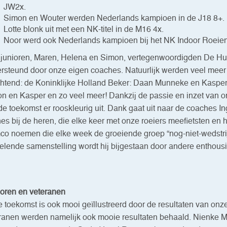
JW2x.
Simon en Wouter werden Nederlands kampioen in de J18 8+.
Lotte blonk uit met een NK-titel in de M16 4x.
Noor werd ook Nederlands kampioen bij het NK Indoor Roeien
 junioren, Maren, Helena en Simon, vertegenwoordigden De Hun
rsteund door onze eigen coaches. Natuurlijk werden veel meer
ichtend: de Koninklijke Holland Beker: Daan Munneke en Kaspe
n en Kasper en zo veel meer! Dankzij de passie en inzet van 
 de toekomst er rooskleurig uit. Dank gaat uit naar de coaches In
es bij de heren, die elke keer met onze roeiers meefietsten en 
o noemen die elke week de groeiende groep “nog-niet-wedstrij
elende samenstelling wordt hij bijgestaan door andere enthou
oren en veteranen
 toekomst is ook mooi geïllustreerd door de resultaten van onz
ranen werden namelijk ook mooie resultaten behaald. Nienke 