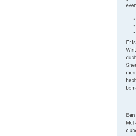
even
Er i
Wint
dubb
Snee
men 
hebb
beme
Een 
Met 
club