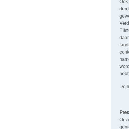
Ook 
derd
gewo
Verd
Elfs
daar
tand
echt
name
word
hebb
De l
Prest
Onze
geni