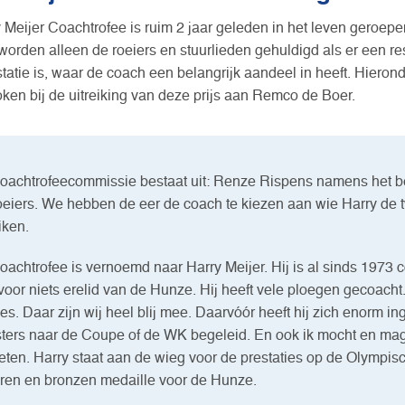
 Meijer Coachtrofee is ruim 2 jaar geleden in het leven geroepen
orden alleen de roeiers en stuurlieden gehuldigd als er een res
tatie is, waar de coach een belangrijk aandeel in heeft. Hierond
oken bij de uitreiking van deze prijs aan Remco de Boer.
oachtrofeecommissie bestaat uit: Renze Rispens namens het b
oeiers. We hebben de eer de coach te kiezen aan wie Harry de t
iken.
oachtrofee is vernoemd naar Harry Meijer. Hij is al sinds 1973 co
 voor niets erelid van de Hunze. Hij heeft vele ploegen gecoac
ies. Daar zijn wij heel blij mee. Daarvóór heeft hij zich enorm in
sters naar de Coupe of de WK begeleid. En ook ik mocht en mag
eten. Harry staat aan de wieg voor de prestaties op de Olympis
eren en bronzen medaille voor de Hunze.