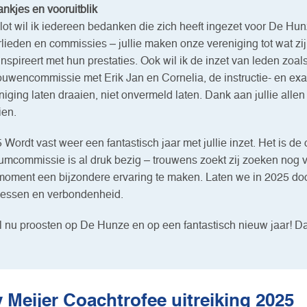
nkjes en vooruitblik
slot wil ik iedereen bedanken die zich heeft ingezet voor De Hunz
rlieden en commissies – jullie maken onze vereniging tot wat zi
inspireert met hun prestaties. Ook wil ik de inzet van leden zo
uwencommissie met Erik Jan en Cornelia, de instructie- en ex
niging laten draaien, niet onvermeld laten. Dank aan jullie alle
ien.
 Wordt vast weer een fantastisch jaar met jullie inzet. Het is d
rumcommissie is al druk bezig – trouwens zoekt zij zoeken nog
moment een bijzondere ervaring te maken. Laten we in 2025 doo
essen en verbondenheid.
il nu proosten op De Hunze en op een fantastisch nieuw jaar! Dan
 Meijer Coachtrofee uitreiking 2025