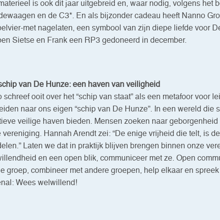
materieel is ook dit jaar uitgebreid en, waar nodig, volgens he
ewaagen en de C3*. En als bijzonder cadeau heeft Nanno Groen
elvier-met nagelaten, een symbool van zijn diepe liefde voor De
en Sietse en Frank een RP3 gedoneerd in december.
schip van De Hunze: een haven van veiligheid
o schreef ooit over het “schip van staat” als een metafoor voor 
reiden naar ons eigen “schip van De Hunze”. In een wereld die so
tieve veilige haven bieden. Mensen zoeken naar geborgenheid
 vereniging. Hannah Arendt zei: “De enige vrijheid die telt, is d
elen.” Laten we dat in praktijk blijven brengen binnen onze ver
illendheid en een open blik, communiceer met ze. Open commun
je groep, combineer met andere groepen, help elkaar en spreek
nal: Wees welwillend!