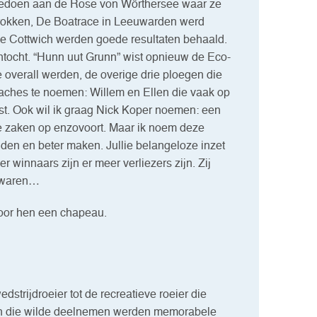
eedoen aan de Rose von Wörthersee waar ze
trokken, De Boatrace in Leeuwarden werd
 Cottwich werden goede resultaten behaald.
tocht. “Hunn uut Grunn” wist opnieuw de Eco-
 overall werden, de overige drie ploegen die
coaches te noemen: Willem en Ellen die vaak op
tst. Ook wil ik graag Nick Koper noemen: een
che zaken op enzovoort. Maar ik noem deze
iden en beter maken. Jullie belangeloze inzet
r winnaars zijn er meer verliezers zijn. Zij
d waren…
voor hen een chapeau.
strijdroeier tot de recreatieve roeier die
reen die wilde deelnemen werden memorabele