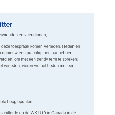
tter
eivrienden en vriendinnen,
In deze toespraak komen Verleden, Heden en
n opnieuw een prachtig roei-jaar hebben
rd en, om met een trendy term te spreken:
het verleden, vieren we het heden met een
kele hoogtepunten:
n schitterde op de WK U19 in Canada in de