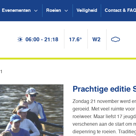
Evenementen
Roeien
Veiligheid
Contact & FA
06:00 - 21:18
17.6°
W2
21
Prachtige editie
Zondag 21 november werd er
geroeid. Met veel ruimte voo
roeiweer. Maar liefst 17 jeug
verschenen aan de start om 
diepenring te roeien. Tradit