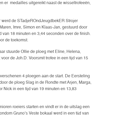
n er medailles uitgereikt naast de wisseltrofeeën,
jaar werd de STadjeROndJeugdbekER Strojer
Maren, Imre, Simon en Klaas-Jan, gestuurd door
d van 18 minuten en 3,44 seconden over de finish.
oor de toekomst.
jaar stuurde Ollie de ploeg met Eline, Helena,
oor de Joh.D. Voorsmit trofee in een tijd van 15
 verschenen 4 ploegen aan de start. De Eersteling
oor de ploeg Slag in de Rondte met Arjen, Marga,
r Nick in een tijd van 19 minuten en 13,83
ioren roeiers starten en vindt er in de uitslag een
 Rondom Gruno’s Veste bokaal werd in een tijd van