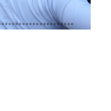
Kon. Gron. Roeivereniging De Hunze
Praediniussingel 32
9711 AG GRONINGEN