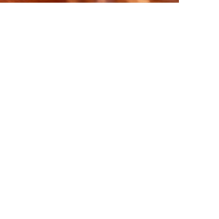
Kon. Gron. Roeivereniging De Hunze
Praediniussingel 32
9711 AG GRONINGEN
Contact & FAQ
disclaimer