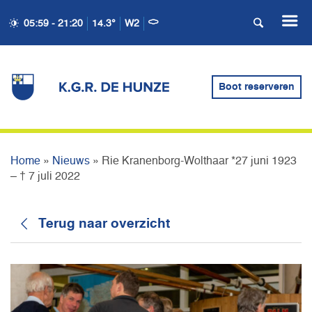
05:59 - 21:20
14.3°
W2
RIE KRANENBORG-
WOLTHAAR *27 JUNI 1923 –
Boot reserveren
† 7 JULI 2022
Home
»
Nieuws
»
Rie Kranenborg-Wolthaar *27 juni 1923
– † 7 juli 2022
Terug naar overzicht