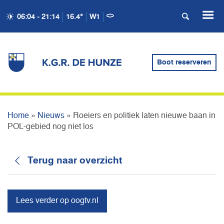
ROEIERS EN POLITIEK
06:04 - 21:14
16.4°
W1
LATEN NIEUWE BAAN IN
POL-GEBIED NOG NIET
Boot reserveren
LOS
Home
»
Nieuws
»
Roeiers en politiek laten nieuwe baan in
POL-gebied nog niet los
Terug naar overzicht
Lees verder op oogtv.nl