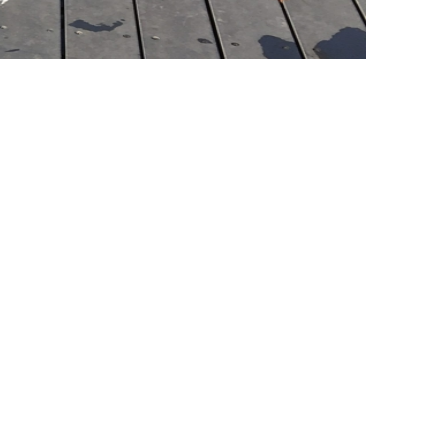
Kon. Gron. Roeivereniging De Hunze
Praediniussingel 32
9711 AG GRONINGEN
Contact & FAQ
disclaimer