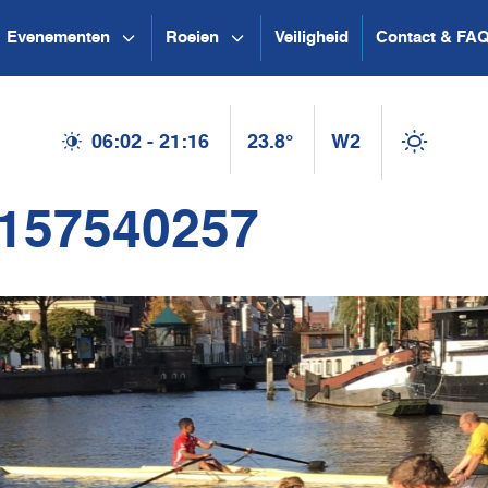
Evenementen
Roeien
Veiligheid
Contact & FA
06:02 - 21:16
23.8°
W2
1157540257