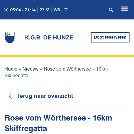
06:04 - 21:14
27.5°
W3
ROSE VOM WÖRTHERSEE
Boot reserveren
– 16KM SKIFFREGATTA
Home
»
Nieuws
»
Rose vom Wörthersee – 16km
Skiffregatta
Terug naar overzicht
Rose vom Wörthersee - 16km
Skiffregatta