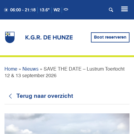
06:00 - 21:18
13.6°
W2
SAVE THE DATE –
LUSTRUM TOERTOCHT 12
Boot reserveren
& 13 SEPTEMBER 2026
Home
»
Nieuws
»
SAVE THE DATE – Lustrum Toertocht
12 & 13 september 2026
Terug naar overzicht