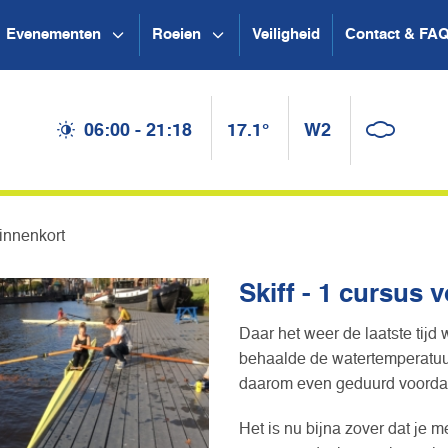
Evenementen
Roeien
Veiligheid
Contact & FA
06:00 - 21:18
17.1°
W2
binnenkort
Skiff - 1 cursus 
Daar het weer de laatste tijd
behaalde de watertemperatuur
daarom even geduurd voordat d
Het is nu bijna zover dat je 