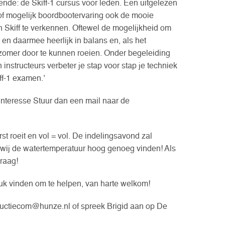
nde: de Skiff-1 cursus voor leden. Een uitgelezen
 of mogelijk boordbootervaring ook de mooie
 Skiff te verkennen. Oftewel de mogelijkheid om
 en daarmee heerlijk in balans en, als het
 zomer door te kunnen roeien. Onder begeleiding
nstructeurs verbeter je stap voor stap je techniek
iff-1 examen.’
interesse Stuur dan een mail naar de
st roeit en vol = vol. De indelingsavond zal
ij de watertemperatuur hoog genoeg vinden! Als
graag!
leuk vinden om te helpen, van harte welkom!
tructiecom@hunze.nl of spreek Brigid aan op De