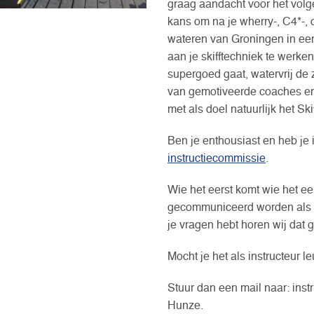
graag aandacht voor het volge
kans om na je wherry-, C4*-,
wateren van Groningen in een
aan je skifftechniek te werken
supergoed gaat, watervrij de
van gemotiveerde coaches en i
met als doel natuurlijk het Sk
Ben je enthousiast en heb je 
instructiecommissie
.
Wie het eerst komt wie het eer
gecommuniceerd worden als w
je vragen hebt horen wij dat 
Mocht je het als instructeur 
Stuur dan een mail naar: ins
Hunze.