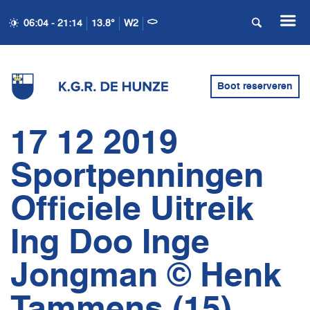
06:04 - 21:14
13.8°
W2
Boot reserveren
17 12 2019
Sportpenningen
Officiele Uitreik
Ing Doo Inge
Jongman © Henk