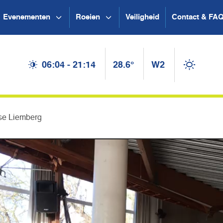
Evenementen
Roeien
Veiligheid
Contact & FA
06:04 - 21:14
28.6°
W2
ise Liemberg
Videospel