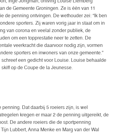
ort, Inge Jongman, ontving Louise Liemberg
an de Gemeente Groningen. Ze is één van 11
die de penning ontvingen. De wethouder zei: “Ik ben
ndere sporters. Zij waren vorig jaar in staat om in
ing van corona en veelal zonder publiek, de
uden om een topprestatie neer te zetten. De
ntale veerkracht die daarvoor nodig zijn, vormen
andere sporters en inwoners van onze gemeente.”
schreef een gedicht voor Louise. Louise behaalde
 skiff op de Coupe de la Jeunesse.
 penning. Dat daarbij 5 roeiers zijn, is wel
tregelen kregen er maar 2 de penning uitgereikt, de
st. De andere roeiers die de sportpenning
, Tijn Lubbert, Anna Menke en Marg van der Wal