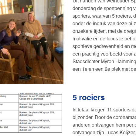
Uit handen van wethouder Sp
donderdag de sportpenning v
sporters, waarvan 5 roeiers, 
onder de indruk van deze bijzo
onzekere tijden, met de dreig
motivatie en de focus te beho
sportieve gedrevenheid en me
een prachtig voorbeeld voor 
Stadsdichter Myron Hamming 
een 1e en een 2e plek met de
5 roeiers
In totaal kregen 11 sporters de
bijzonder. Door de coronamaa
anderen ontvangen hem per po
ontvangen zijn Lucas Keijzer