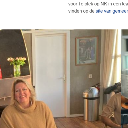
voor 1e plek op NK in een team
vinden op de
site van gemee