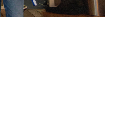
Kon. Gron. Roeivereniging De Hunze
Praediniussingel 32
9711 AG GRONINGEN
Contact & FAQ
disclaimer